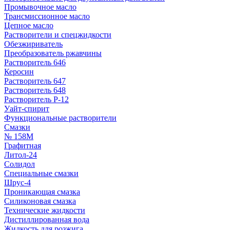
Промывочное масло
Трансмиссионное масло
Цепное масло
Растворители и спецжидкости
Обезжириватель
Преобразователь ржавчины
Растворитель 646
Керосин
Растворитель 647
Растворитель 648
Растворитель Р-12
Уайт-спирит
Функциональные растворители
Смазки
№ 158М
Графитная
Литол-24
Солидол
Специальные смазки
Шрус-4
Проникающая смазка
Силиконовая смазка
Технические жидкости
Дистиллированная вода
Жидкость для розжига