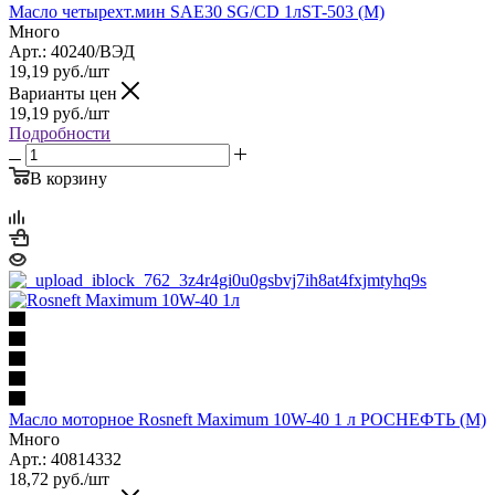
Масло четырехт.мин SAE30 SG/CD 1лST-503 (М)
Много
Арт.: 40240/ВЭД
19,19
руб.
/шт
Варианты цен
19,19
руб.
/шт
Подробности
В корзину
Масло моторное Rosneft Maximum 10W-40 1 л РОСНЕФТЬ (М)
Много
Арт.: 40814332
18,72
руб.
/шт