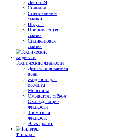
Литол-24
Солидол
Специальные
смазки
Шрус-4
Проникающая
смазка
Силиконовая
смазка
Технические жидкости
Дистиллированная
вода
Жидкость для
розжига
Мочевина
Омыватель стёкол
Охлаждающие
жидкости
Тормозная
жидкость
Электролит
Фильтры