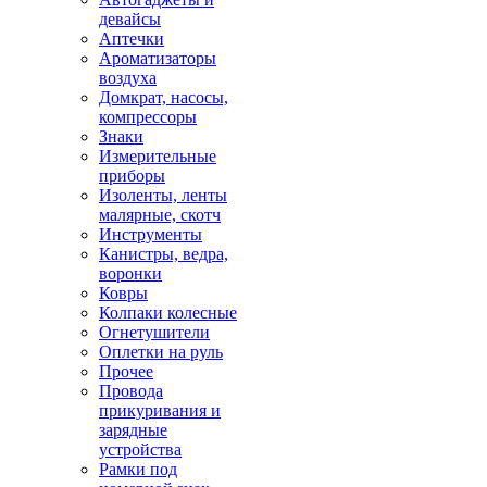
девайсы
Аптечки
Ароматизаторы
воздуха
Домкрат, насосы,
компрессоры
Знаки
Измерительные
приборы
Изоленты, ленты
малярные, скотч
Инструменты
Канистры, ведра,
воронки
Ковры
Колпаки колесные
Огнетушители
Оплетки на руль
Прочее
Провода
прикуривания и
зарядные
устройства
Рамки под