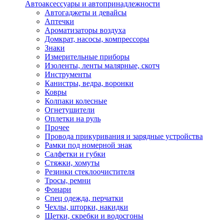
Автоаксессуары и автопринадлежности
Автогаджеты и девайсы
Аптечки
Ароматизаторы воздуха
Домкрат, насосы, компрессоры
Знаки
Измерительные приборы
Изоленты, ленты малярные, скотч
Инструменты
Канистры, ведра, воронки
Ковры
Колпаки колесные
Огнетушители
Оплетки на руль
Прочее
Провода прикуривания и зарядные устройства
Рамки под номерной знак
Салфетки и губки
Стяжки, хомуты
Резинки стеклоочистителя
Тросы, ремни
Фонари
Спец одежда, перчатки
Чехлы, шторки, накидки
Щетки, скребки и водосгоны