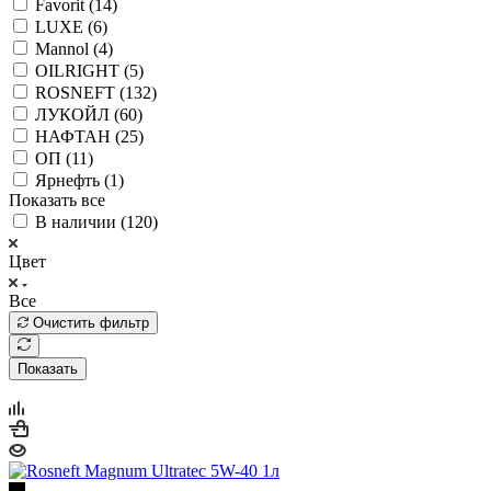
Favorit (
14
)
LUXE (
6
)
Mannol (
4
)
OILRIGHT (
5
)
ROSNEFT (
132
)
ЛУКОЙЛ (
60
)
НАФТАН (
25
)
ОП (
11
)
Ярнефть (
1
)
Показать все
В наличии (
120
)
Цвет
Все
Очистить фильтр
Показать