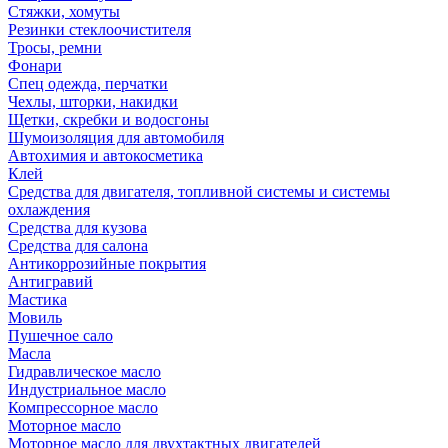
Стяжки, хомуты
Резинки стеклоочистителя
Тросы, ремни
Фонари
Спец одежда, перчатки
Чехлы, шторки, накидки
Щетки, скребки и водосгоны
Шумоизоляция для автомобиля
Автохимия и автокосметика
Клей
Средства для двигателя, топливной системы и системы
охлаждения
Средства для кузова
Средства для салона
Антикоррозийные покрытия
Антигравий
Мастика
Мовиль
Пушечное сало
Масла
Гидравлическое масло
Индустриальное масло
Компрессорное масло
Моторное масло
Моторное масло для двухтактных двигателей