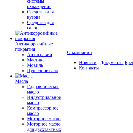
системы
охлаждения
Средства для
кузова
Средства для
салона
Антикоррозийные
покрытия
О компании
Антигравий
Мастика
Новости
Документы
Бре
Мовиль
Контакты
Пушечное сало
Масла
Гидравлическое
масло
Индустриальное
масло
Компрессорное
масло
Моторное масло
Моторное масло
для двухтактных