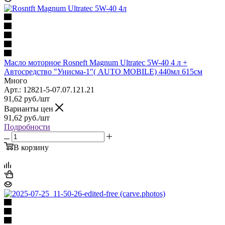
Масло моторное Rosneft Magnum Ultratec 5W-40 4 л +
Автосредство "Унисма-1"( AUTO MOBILE) 440мл 615см
Много
Арт.: 12821-5-07.07.121.21
91,62
руб.
/шт
Варианты цен
91,62
руб.
/шт
Подробности
В корзину