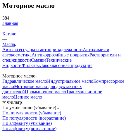
Моторное масло
384
Главная
—
Каталог
—
Масла
Автоаксессуары и автопринадлежности
Автохимия и
автокосметика
Антикоррозийные покрытия
Растворители и
спецжидкости
Смазки
Технические
жидкости
Фильтры
Лакокрасочная продукция
—
Моторное масло
Гидравлическое масло
Индустриальное масло
Компрессорное
масло
Моторное масло для двухтактных
двигателей
Промывочное масло
Трансмиссионное
масло
Цепное масло
Фильтр
По умолчанию (убывание)
По популярности (убывание)
По популярности (возрастание)
По алфавиту (убывание)
По алфавиту (возрастание)