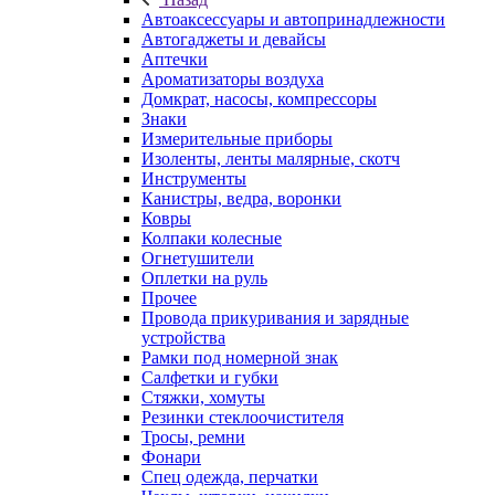
Автоаксессуары и автопринадлежности
Автогаджеты и девайсы
Аптечки
Ароматизаторы воздуха
Домкрат, насосы, компрессоры
Знаки
Измерительные приборы
Изоленты, ленты малярные, скотч
Инструменты
Канистры, ведра, воронки
Ковры
Колпаки колесные
Огнетушители
Оплетки на руль
Прочее
Провода прикуривания и зарядные
устройства
Рамки под номерной знак
Салфетки и губки
Стяжки, хомуты
Резинки стеклоочистителя
Тросы, ремни
Фонари
Спец одежда, перчатки