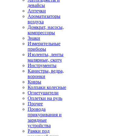
девайсы
Аптечки
Ароматизаторы
воздуха
Домкрат, насосы,
компрессоры
Знаки
Измерительные
приборы
Изоленты, ленты
малярные, скотч
Инструменты
Канистры, ведра,
воронки
Ковры
Колпаки колесные
Огнетушители
Оплетки на руль
Прочее
Провода
прикуривания и
зарядные
устройства
Рамки под