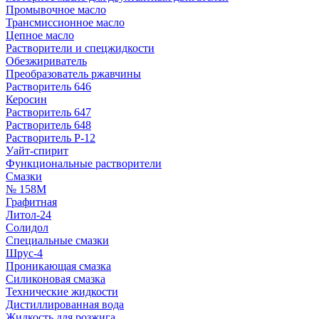
Промывочное масло
Трансмиссионное масло
Цепное масло
Растворители и спецжидкости
Обезжириватель
Преобразователь ржавчины
Растворитель 646
Керосин
Растворитель 647
Растворитель 648
Растворитель Р-12
Уайт-спирит
Функциональные растворители
Смазки
№ 158М
Графитная
Литол-24
Солидол
Специальные смазки
Шрус-4
Проникающая смазка
Силиконовая смазка
Технические жидкости
Дистиллированная вода
Жидкость для розжига