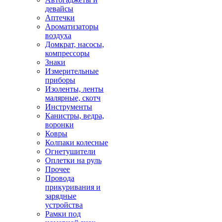
девайсы
Аптечки
Ароматизаторы
воздуха
Домкрат, насосы,
компрессоры
Знаки
Измерительные
приборы
Изоленты, ленты
малярные, скотч
Инструменты
Канистры, ведра,
воронки
Ковры
Колпаки колесные
Огнетушители
Оплетки на руль
Прочее
Провода
прикуривания и
зарядные
устройства
Рамки под