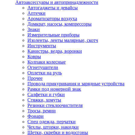
Автоаксессуары и автопринадлежности
Автогаджеты и девайсы
Аптечки
Ароматизаторы воздуха
Домкрат, насосы, компрессоры
Знаки
Измерительные приборы
Изоленты, ленты малярные, скотч
Инструменты
Канистры, ведра, воронки
Ковры
Колпаки колесные
Огнетушители
Оплетки на руль
Прочее
Провода прикуривания и зарядные устройства
Рамки под номерной знак
Салфетки и губки
Стяжки, хомуты
Резинки стеклоочистителя
Тросы, ремни
Фонари
Спец одежда, перчатки
Чехлы, шторки, накидки
Щетки, скребки и водосгоны