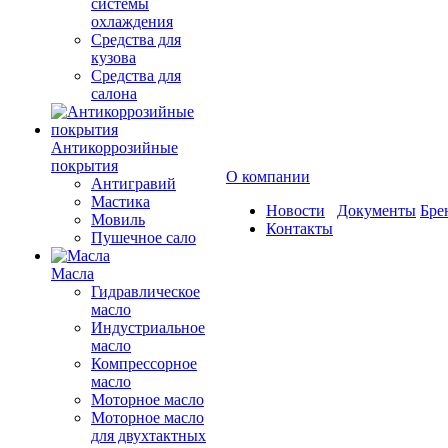
системы
охлаждения
Средства для
кузова
Средства для
салона
Антикоррозийные
покрытия
О компании
Антигравий
Мастика
Новости
Документы
Бре
Мовиль
Контакты
Пушечное сало
Масла
Гидравлическое
масло
Индустриальное
масло
Компрессорное
масло
Моторное масло
Моторное масло
для двухтактных