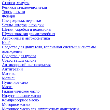
Стяжки, хомуты
Резинки стеклоочистителя
Тросы, ремни
Фонари
Спец одежда, перчатки
Чехлы, шторки, накидки
Щетки, скребки и водосгоны
Шумоизоляция для автомобиля
Автохимия и автокосметика
Клей
Средства для двигателя, топливной системы и системы
охлаждения
Средства для кузова
Средства для салона
Антикоррозийные покрытия
Антигравий
Мастика
Мовиль
Пушечное сало
Масла
Гидравлическое масло
Индустриальное масло
Компрессорное масло
Моторное масло
Моторное масло для двухтактных двигателей