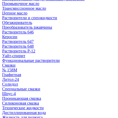
Промывочное масло
Трансмиссионное масло
Цепное масло
Растворители и спецжидкости
Обезжириватель
Преобразователь ржавчины
Растворитель 646
Керосин
Растворитель 647
Растворитель 648
Растворитель Р-12
Уайт-спирит
Функциональные растворители
Смазки
№ 158М
Графитная
Литол-24
Солидол
Специальные смазки
Шрус-4
Проникающая смазка
Силиконовая смазка
Технические жидкости
Дистиллированная вода
Жидкость для розжига