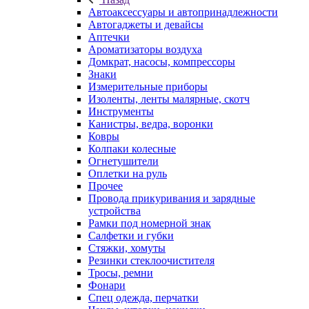
Автоаксессуары и автопринадлежности
Автогаджеты и девайсы
Аптечки
Ароматизаторы воздуха
Домкрат, насосы, компрессоры
Знаки
Измерительные приборы
Изоленты, ленты малярные, скотч
Инструменты
Канистры, ведра, воронки
Ковры
Колпаки колесные
Огнетушители
Оплетки на руль
Прочее
Провода прикуривания и зарядные
устройства
Рамки под номерной знак
Салфетки и губки
Стяжки, хомуты
Резинки стеклоочистителя
Тросы, ремни
Фонари
Спец одежда, перчатки