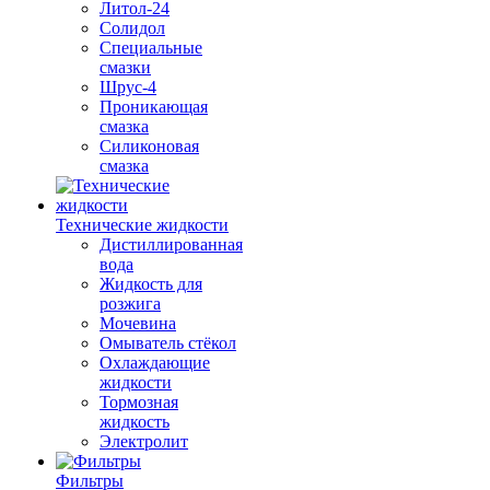
Литол-24
Солидол
Специальные
смазки
Шрус-4
Проникающая
смазка
Силиконовая
смазка
Технические жидкости
Дистиллированная
вода
Жидкость для
розжига
Мочевина
Омыватель стёкол
Охлаждающие
жидкости
Тормозная
жидкость
Электролит
Фильтры