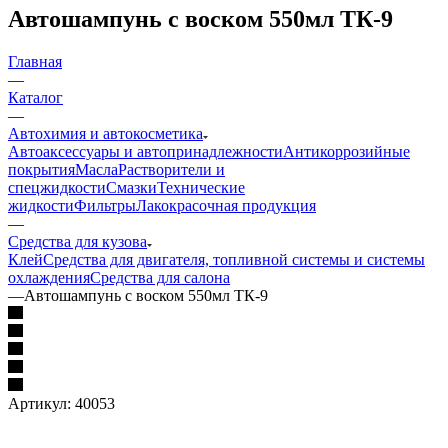
Автошампунь с воском 550мл ТК-9
Главная
—
Каталог
—
Автохимия и автокосметика
Автоаксессуары и автопринадлежности
Антикоррозийные
покрытия
Масла
Растворители и
спецжидкости
Смазки
Технические
жидкости
Фильтры
Лакокрасочная продукция
—
Средства для кузова
Клей
Средства для двигателя, топливной системы и системы
охлаждения
Средства для салона
—
Автошампунь с воском 550мл ТК-9
Артикул:
40053