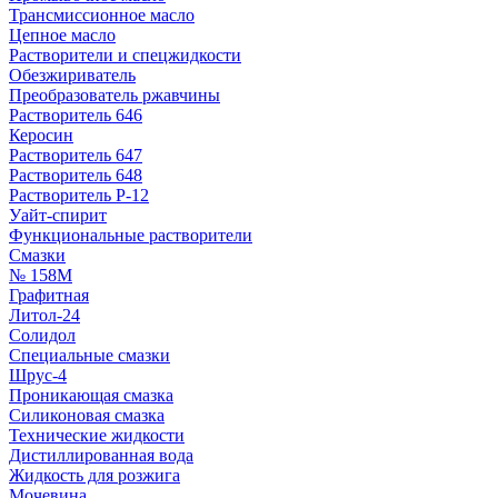
Трансмиссионное масло
Цепное масло
Растворители и спецжидкости
Обезжириватель
Преобразователь ржавчины
Растворитель 646
Керосин
Растворитель 647
Растворитель 648
Растворитель Р-12
Уайт-спирит
Функциональные растворители
Смазки
№ 158М
Графитная
Литол-24
Солидол
Специальные смазки
Шрус-4
Проникающая смазка
Силиконовая смазка
Технические жидкости
Дистиллированная вода
Жидкость для розжига
Мочевина