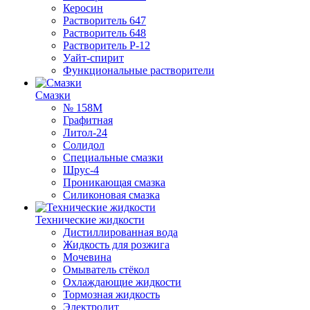
Керосин
Растворитель 647
Растворитель 648
Растворитель Р-12
Уайт-спирит
Функциональные растворители
Смазки
№ 158М
Графитная
Литол-24
Солидол
Специальные смазки
Шрус-4
Проникающая смазка
Силиконовая смазка
Технические жидкости
Дистиллированная вода
Жидкость для розжига
Мочевина
Омыватель стёкол
Охлаждающие жидкости
Тормозная жидкость
Электролит