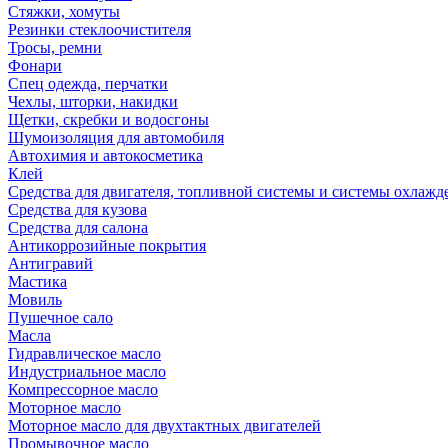
Стяжки, хомуты
Резинки стеклоочистителя
Тросы, ремни
Фонари
Спец одежда, перчатки
Чехлы, шторки, накидки
Щетки, скребки и водосгоны
Шумоизоляция для автомобиля
Автохимия и автокосметика
Клей
Средства для двигателя, топливной системы и системы охлажд
Средства для кузова
Средства для салона
Антикоррозийные покрытия
Антигравий
Мастика
Мовиль
Пушечное сало
Масла
Гидравлическое масло
Индустриальное масло
Компрессорное масло
Моторное масло
Моторное масло для двухтактных двигателей
Промывочное масло