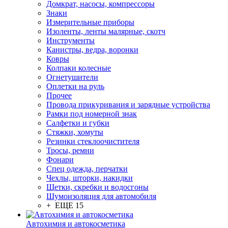
Домкрат, насосы, компрессоры
Знаки
Измерительные приборы
Изоленты, ленты малярные, скотч
Инструменты
Канистры, ведра, воронки
Ковры
Колпаки колесные
Огнетушители
Оплетки на руль
Прочее
Провода прикуривания и зарядные устройства
Рамки под номерной знак
Салфетки и губки
Стяжки, хомуты
Резинки стеклоочистителя
Тросы, ремни
Фонари
Спец одежда, перчатки
Чехлы, шторки, накидки
Щетки, скребки и водосгоны
Шумоизоляция для автомобиля
+ ЕЩЕ 15
Автохимия и автокосметика