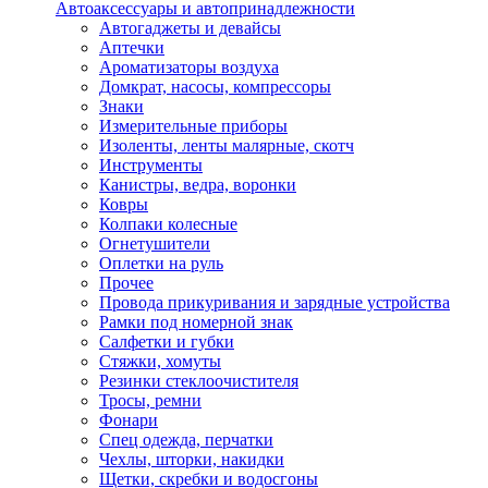
Автоаксессуары и автопринадлежности
Автогаджеты и девайсы
Аптечки
Ароматизаторы воздуха
Домкрат, насосы, компрессоры
Знаки
Измерительные приборы
Изоленты, ленты малярные, скотч
Инструменты
Канистры, ведра, воронки
Ковры
Колпаки колесные
Огнетушители
Оплетки на руль
Прочее
Провода прикуривания и зарядные устройства
Рамки под номерной знак
Салфетки и губки
Стяжки, хомуты
Резинки стеклоочистителя
Тросы, ремни
Фонари
Спец одежда, перчатки
Чехлы, шторки, накидки
Щетки, скребки и водосгоны