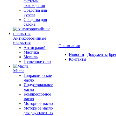
системы
охлаждения
Средства для
кузова
Средства для
салона
Антикоррозийные
покрытия
О компании
Антигравий
Мастика
Новости
Документы
Бре
Мовиль
Контакты
Пушечное сало
Масла
Гидравлическое
масло
Индустриальное
масло
Компрессорное
масло
Моторное масло
Моторное масло
для двухтактных