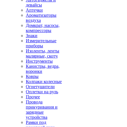
девайсы
Аптечки
Ароматизаторы
воздуха
Домкрат, насосы,
компрессоры
Знаки
Измерительные
приборы
Изоленты, ленты
малярные, скотч
Инструменты
Канистры, ведра,
воронки
Ковры
Колпаки колесные
Огнетушители
Оплетки на руль
Прочее
Провода
прикуривания и
зарядные
устройства
Рамки под