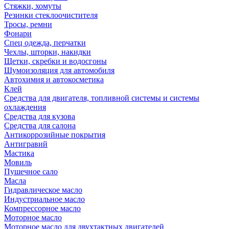
Стяжки, хомуты
Резинки стеклоочистителя
Тросы, ремни
Фонари
Спец одежда, перчатки
Чехлы, шторки, накидки
Щетки, скребки и водосгоны
Шумоизоляция для автомобиля
Автохимия и автокосметика
Клей
Средства для двигателя, топливной системы и системы
охлаждения
Средства для кузова
Средства для салона
Антикоррозийные покрытия
Антигравий
Мастика
Мовиль
Пушечное сало
Масла
Гидравлическое масло
Индустриальное масло
Компрессорное масло
Моторное масло
Моторное масло для двухтактных двигателей