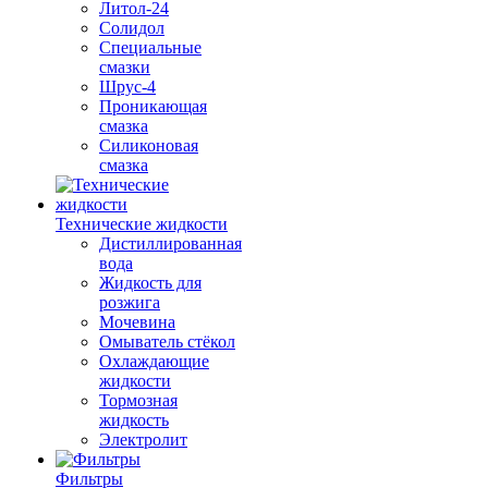
Литол-24
Солидол
Специальные
смазки
Шрус-4
Проникающая
смазка
Силиконовая
смазка
Технические жидкости
Дистиллированная
вода
Жидкость для
розжига
Мочевина
Омыватель стёкол
Охлаждающие
жидкости
Тормозная
жидкость
Электролит
Фильтры