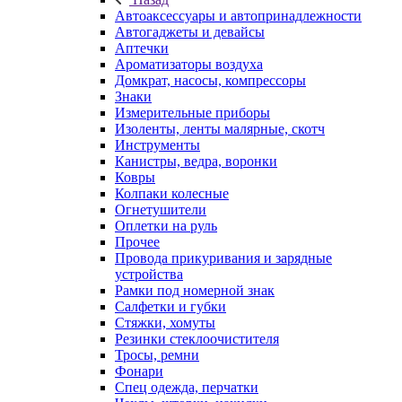
Автоаксессуары и автопринадлежности
Автогаджеты и девайсы
Аптечки
Ароматизаторы воздуха
Домкрат, насосы, компрессоры
Знаки
Измерительные приборы
Изоленты, ленты малярные, скотч
Инструменты
Канистры, ведра, воронки
Ковры
Колпаки колесные
Огнетушители
Оплетки на руль
Прочее
Провода прикуривания и зарядные
устройства
Рамки под номерной знак
Салфетки и губки
Стяжки, хомуты
Резинки стеклоочистителя
Тросы, ремни
Фонари
Спец одежда, перчатки