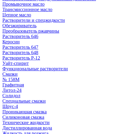
Промывочное масло
Трансмиссионное масло
Цепное масло
Растворители и спецжидкости
Обезжириватель
Преобразователь ржавчины
Растворитель 646
Керосин
Растворитель 647
Растворитель 648
Растворитель Р-12
Уайт-спирит
Функциональные растворители
Смазки
№ 158М
Графитная
Литол-24
Солидол
Специальные смазки
Шрус-4
Проникающая смазка
Силиконовая смазка
Технические жидкости
Дистиллированная вода
Жидкость для розжига