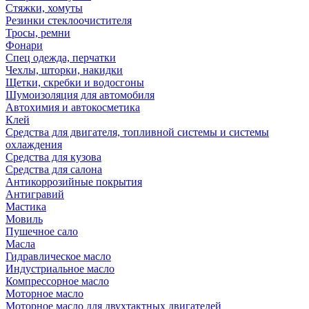
Стяжки, хомуты
Резинки стеклоочистителя
Тросы, ремни
Фонари
Спец одежда, перчатки
Чехлы, шторки, накидки
Щетки, скребки и водосгоны
Шумоизоляция для автомобиля
Автохимия и автокосметика
Клей
Средства для двигателя, топливной системы и системы
охлаждения
Средства для кузова
Средства для салона
Антикоррозийные покрытия
Антигравий
Мастика
Мовиль
Пушечное сало
Масла
Гидравлическое масло
Индустриальное масло
Компрессорное масло
Моторное масло
Моторное масло для двухтактных двигателей