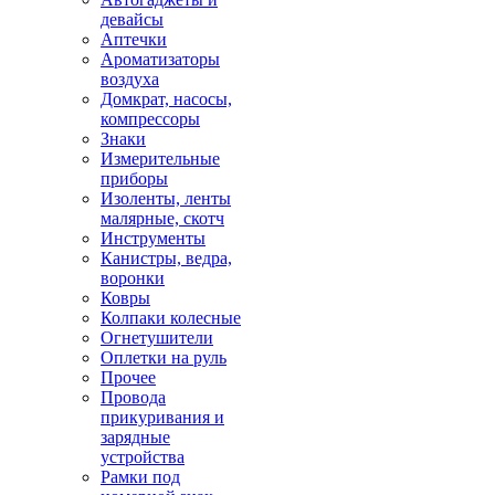
девайсы
Аптечки
Ароматизаторы
воздуха
Домкрат, насосы,
компрессоры
Знаки
Измерительные
приборы
Изоленты, ленты
малярные, скотч
Инструменты
Канистры, ведра,
воронки
Ковры
Колпаки колесные
Огнетушители
Оплетки на руль
Прочее
Провода
прикуривания и
зарядные
устройства
Рамки под