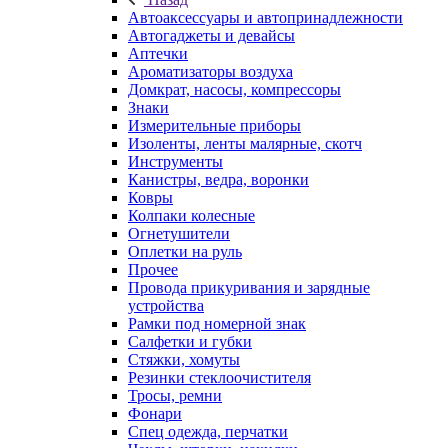
Автоаксессуары и автопринадлежности
Автогаджеты и девайсы
Аптечки
Ароматизаторы воздуха
Домкрат, насосы, компрессоры
Знаки
Измерительные приборы
Изоленты, ленты малярные, скотч
Инструменты
Канистры, ведра, воронки
Ковры
Колпаки колесные
Огнетушители
Оплетки на руль
Прочее
Провода прикуривания и зарядные
устройства
Рамки под номерной знак
Салфетки и губки
Стяжки, хомуты
Резинки стеклоочистителя
Тросы, ремни
Фонари
Спец одежда, перчатки