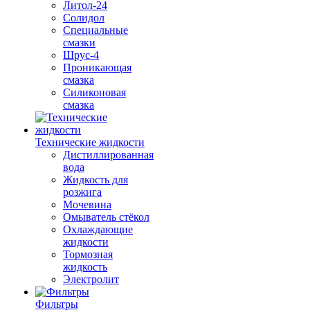
Литол-24
Солидол
Специальные
смазки
Шрус-4
Проникающая
смазка
Силиконовая
смазка
Технические жидкости
Дистиллированная
вода
Жидкость для
розжига
Мочевина
Омыватель стёкол
Охлаждающие
жидкости
Тормозная
жидкость
Электролит
Фильтры