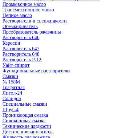
Промывочное масло
Трансмиссионное масло
Цепное масло
Растворители и спецжидкости
Обезжириватель
Преобразователь ржавчины
Растворитель 646
Керосин
Растворитель 647
Растворитель 648
Растворитель Р-12
Уайт-спирит
Функциональные растворители
Смазки
№ 158М
Графитная
Литол-24
Солидол
Специальные смазки
Шрус-4
Проникающая смазка
Силиконовая смазка
Технические жидкости
Дистиллированная вода
Жидкость для розжига