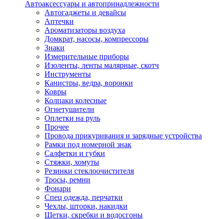
Автоаксессуары и автопринадлежности
Автогаджеты и девайсы
Аптечки
Ароматизаторы воздуха
Домкрат, насосы, компрессоры
Знаки
Измерительные приборы
Изоленты, ленты малярные, скотч
Инструменты
Канистры, ведра, воронки
Ковры
Колпаки колесные
Огнетушители
Оплетки на руль
Прочее
Провода прикуривания и зарядные устройства
Рамки под номерной знак
Салфетки и губки
Стяжки, хомуты
Резинки стеклоочистителя
Тросы, ремни
Фонари
Спец одежда, перчатки
Чехлы, шторки, накидки
Щетки, скребки и водосгоны