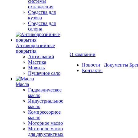
системы
охлаждения
Средства для
кузова
Средства для
салона
Антикоррозийные
покрытия
О компании
Антигравий
Мастика
Новости
Документы
Бре
Мовиль
Контакты
Пушечное сало
Масла
Гидравлическое
масло
Индустриальное
масло
Компрессорное
масло
Моторное масло
Моторное масло
для двухтактных