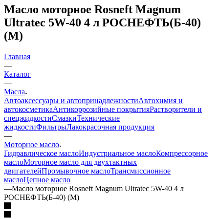
Масло моторное Rosneft Magnum
Ultratec 5W-40 4 л РОСНЕФТЬ(Б-40)
(М)
Главная
—
Каталог
—
Масла
Автоаксессуары и автопринадлежности
Автохимия и
автокосметика
Антикоррозийные покрытия
Растворители и
спецжидкости
Смазки
Технические
жидкости
Фильтры
Лакокрасочная продукция
—
Моторное масло
Гидравлическое масло
Индустриальное масло
Компрессорное
масло
Моторное масло для двухтактных
двигателей
Промывочное масло
Трансмиссионное
масло
Цепное масло
—
Масло моторное Rosneft Magnum Ultratec 5W-40 4 л
РОСНЕФТЬ(Б-40) (М)