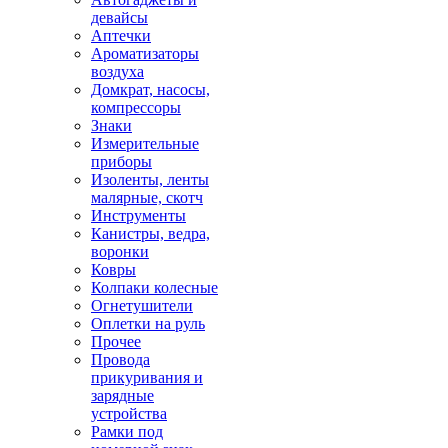
девайсы
Аптечки
Ароматизаторы
воздуха
Домкрат, насосы,
компрессоры
Знаки
Измерительные
приборы
Изоленты, ленты
малярные, скотч
Инструменты
Канистры, ведра,
воронки
Ковры
Колпаки колесные
Огнетушители
Оплетки на руль
Прочее
Провода
прикуривания и
зарядные
устройства
Рамки под