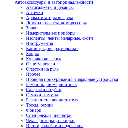
Автоаксессуары и автопринадлежности
Автогаджеты и девайсы
Аптечки
Ароматизаторы воздуха
Домкрат, насосы, компрессоры
Знаки
Измерительные приборы
Изоленты, ленты малярные, скотч
Инструменты
Канистры, ведра, воронки
Ковры
Колпаки колесные
Огнетушители
Оплетки на руль
Прочее
Провода прикуривания и зарядные устройства
Рамки под номерной знак
Салфетки и губки
Стяжки, хомуты
Резинки стеклоочистителя
Тросы, ремни
Фонари
Спец одежда, перчатки
Чехлы, шторки, накидки
Щетки, скребки и водосгоны