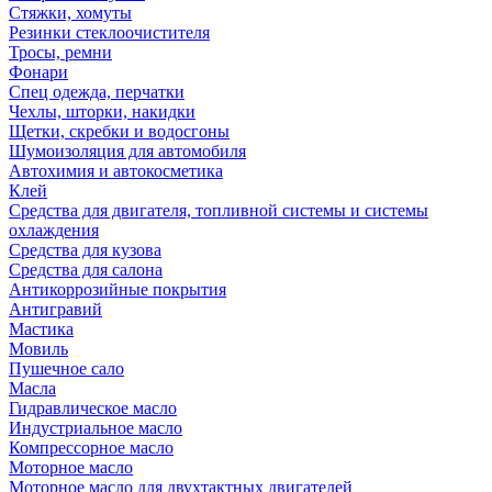
Стяжки, хомуты
Резинки стеклоочистителя
Тросы, ремни
Фонари
Спец одежда, перчатки
Чехлы, шторки, накидки
Щетки, скребки и водосгоны
Шумоизоляция для автомобиля
Автохимия и автокосметика
Клей
Средства для двигателя, топливной системы и системы
охлаждения
Средства для кузова
Средства для салона
Антикоррозийные покрытия
Антигравий
Мастика
Мовиль
Пушечное сало
Масла
Гидравлическое масло
Индустриальное масло
Компрессорное масло
Моторное масло
Моторное масло для двухтактных двигателей