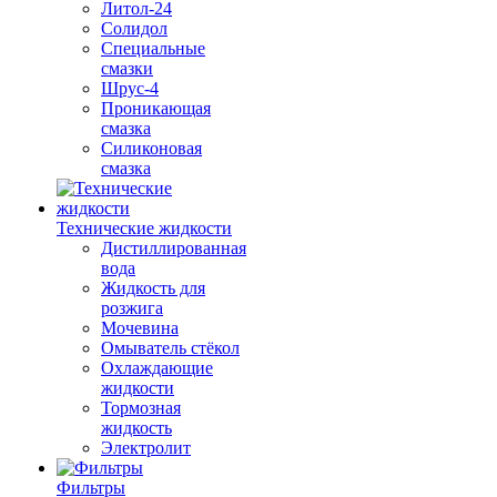
Литол-24
Солидол
Специальные
смазки
Шрус-4
Проникающая
смазка
Силиконовая
смазка
Технические жидкости
Дистиллированная
вода
Жидкость для
розжига
Мочевина
Омыватель стёкол
Охлаждающие
жидкости
Тормозная
жидкость
Электролит
Фильтры