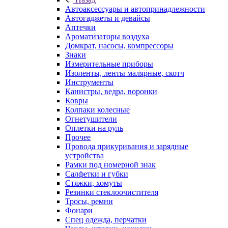
Автоаксессуары и автопринадлежности
Автогаджеты и девайсы
Аптечки
Ароматизаторы воздуха
Домкрат, насосы, компрессоры
Знаки
Измерительные приборы
Изоленты, ленты малярные, скотч
Инструменты
Канистры, ведра, воронки
Ковры
Колпаки колесные
Огнетушители
Оплетки на руль
Прочее
Провода прикуривания и зарядные
устройства
Рамки под номерной знак
Салфетки и губки
Стяжки, хомуты
Резинки стеклоочистителя
Тросы, ремни
Фонари
Спец одежда, перчатки