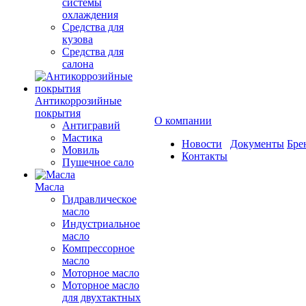
системы
охлаждения
Средства для
кузова
Средства для
салона
Антикоррозийные
покрытия
О компании
Антигравий
Мастика
Новости
Документы
Бре
Мовиль
Контакты
Пушечное сало
Масла
Гидравлическое
масло
Индустриальное
масло
Компрессорное
масло
Моторное масло
Моторное масло
для двухтактных