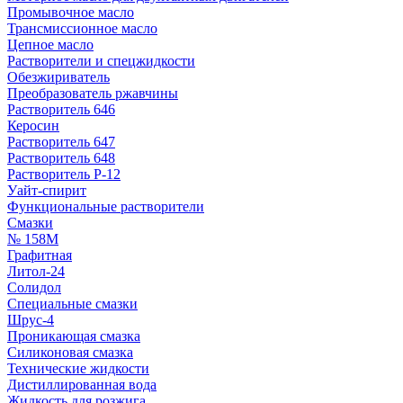
Промывочное масло
Трансмиссионное масло
Цепное масло
Растворители и спецжидкости
Обезжириватель
Преобразователь ржавчины
Растворитель 646
Керосин
Растворитель 647
Растворитель 648
Растворитель Р-12
Уайт-спирит
Функциональные растворители
Смазки
№ 158М
Графитная
Литол-24
Солидол
Специальные смазки
Шрус-4
Проникающая смазка
Силиконовая смазка
Технические жидкости
Дистиллированная вода
Жидкость для розжига